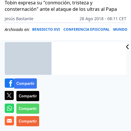
Tobin expresa su "conmoción, tristeza y
consternación" ante el ataque de los ultras al Papa
Jesús Bastante
28 Ago 2018 - 08:11 CET
Archivado en:
BENEDICTO XVI
CONFERENCIA EPISCOPAL
MUNDO
Compartir
Compartir
Compartir
(
J. B./Agencias
Compartir
).- La trama orquestada contra el Papa
Francisco sigue desinflándose. Tras las duras