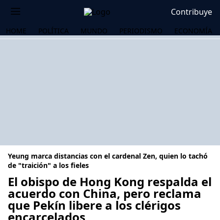
Contribuye
HOME
POLÍTICA
MUNDO
PERIODISMO
ECONOMÍA
Yeung marca distancias con el cardenal Zen, quien lo tachó
de "traición" a los fieles
El obispo de Hong Kong respalda el
acuerdo con China, pero reclama
OS
que Pekín libere a los clérigos
encarcelados