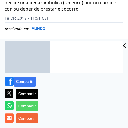
Recibe una pena simbólica (un euro) por no cumplir
con su deber de prestarle socorro
18 Dic 2018 - 11:51 CET
Archivado en:
MUNDO
Compartir
Compartir
Compartir
(
C.D./Reuters
Compartir
).-
¿Debe ser absoluto el secreto de
confesión?
¿Extiende a llamadas de teléfono o