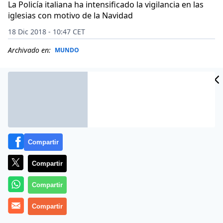
La Policía italiana ha intensificado la vigilancia en las
iglesias con motivo de la Navidad
18 Dic 2018 - 10:47 CET
Archivado en:
MUNDO
Compartir
Compartir
Compartir
La Policía de Italia ha informado este lunes de la
Compartir
detención de un
somalí de 20 años
de edad presunto