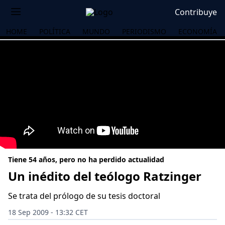
Contribuye
HOME
POLÍTICA
MUNDO
PERIODISMO
ECONOMÍA
Tiene 54 años, pero no ha perdido actualidad
Un inédito del teólogo Ratzinger
Se trata del prólogo de su tesis doctoral
OS
18 Sep 2009 - 13:32 CET