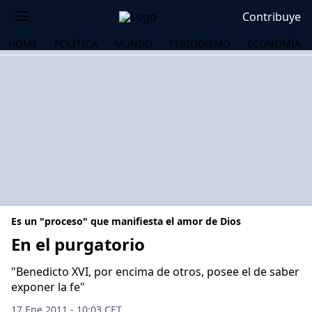
Contribuye
HOME
POLÍTICA
MUNDO
PERIODISMO
ECONOMÍA
Es un "proceso" que manifiesta el amor de Dios
En el purgatorio
"Benedicto XVI, por encima de otros, posee el de saber
OS
exponer la fe"
17 Ene 2011 - 10:03 CET