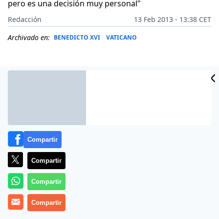
pero es una decisión muy personal"
Redacción
13 Feb 2013 - 13:38 CET
Archivado en:
BENEDICTO XVI
VATICANO
Compartir
Compartir
Compartir
El
cónclave
para elegir al nuevo papa comenzará
entre el 15 y 20 de marzo
Compartir
próximo, según ha
informado el portavoz del Vaticano, Federico