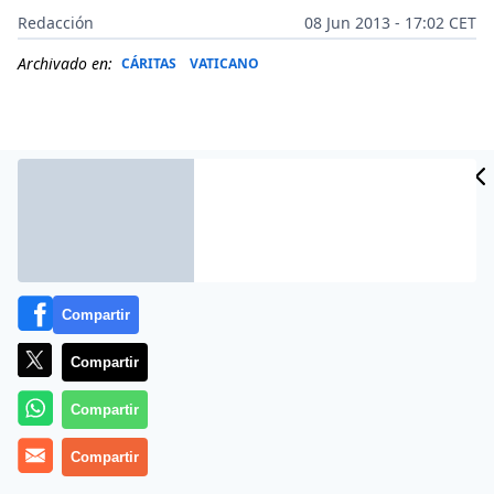
Redacción
08 Jun 2013 - 17:02 CET
Archivado en:
CÁRITAS
VATICANO
Compartir
Compartir
(
RV
).- Aprendamos, como María, a recibir y a custodiar
Compartir
la Palabra de Dios. Fue la invitación que el
Papa
Compartir
Francisco
formuló en la Misa en la Casa de Santa
Marta este sábado 8 de junio, memoria del Corazón