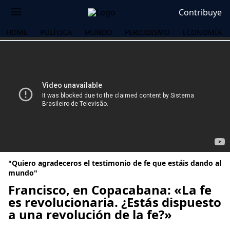
Contribuye
HOME
POLÍTICA
MUNDO
PERIODISMO
ECONOMÍA
"Quiero agradeceros el testimonio de fe que estáis dando al
mundo"
Francisco, en Copacabana: «La fe
es revolucionaria. ¿Estás dispuesto
OS
a una revolución de la fe?»