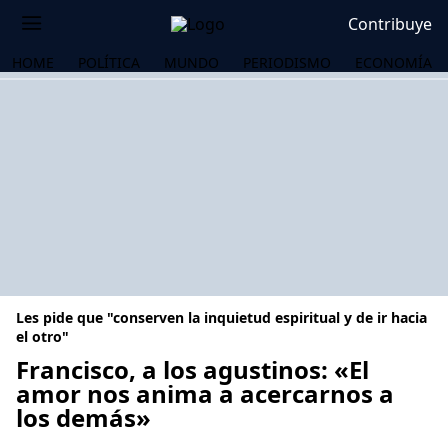
Contribuye
HOME
POLÍTICA
MUNDO
PERIODISMO
ECONOMÍA
Les pide que "conserven la inquietud espiritual y de ir hacia
el otro"
Francisco, a los agustinos: «El
amor nos anima a acercarnos a
OS
los demás»