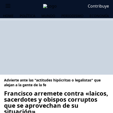
Contribuye
HOME
POLÍTICA
MUNDO
PERIODISMO
ECONOMÍA
Advierte ante las "actitudes hipócritas o legalistas" que
alejan a la gente de la fe
Francisco arremete contra «laicos,
sacerdotes y obispos corruptos
OS
que se aprovechan de su
situación»