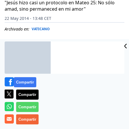
"Jesús hizo casi un protocolo en Mateo 25: No sólo
amad, sino permaneced en mi amor"
22 May 2014 - 13:48 CET
Archivado en:
VATICANO
Compartir
Compartir
Compartir
(
RV
).-
La alegría es «la marca del cristiano»
Compartir
, también
en los dolores y en las tribulaciones. Lo afirmó