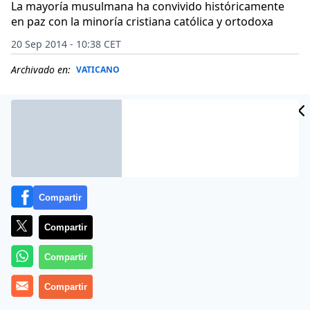
La mayoría musulmana ha convivido históricamente
en paz con la minoría cristiana católica y ortodoxa
20 Sep 2014 - 10:38 CET
Archivado en:
VATICANO
Compartir
Compartir
Compartir
El Vaticano
Compartir
no teme atentados contra el Papa
durante su visita mañana a Albania
, país de mayoría