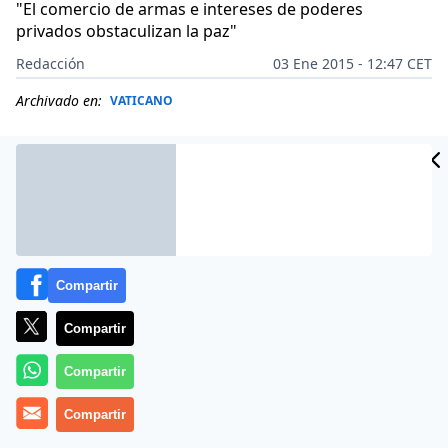
"El comercio de armas e intereses de poderes
privados obstaculizan la paz"
Redacción
03 Ene 2015 - 12:47 CET
Archivado en:
VATICANO
Compartir
Compartir
Compartir
(
RV
).- La violencia no construye. Por tanto, de un
Compartir
conflicto jamás se podrá salir empuñando las armas.