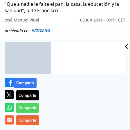
"Que a nadie le falte el pan, la casa, la educación y la
sanidad", pide Francisco
José Manuel Vidal
03 Jun 2015 - 09:51 CET
Archivado en:
VATICANO
Compartir
Compartir
Compartir
Compartir
(
José M. Vidal
).- En la audiencia de los miércoles, el
Papa
Francisco
denuncia, con pasión, la pobreza y la