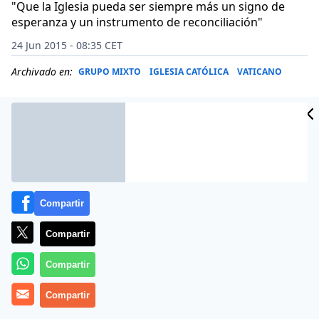
"Que la Iglesia pueda ser siempre más un signo de
esperanza y un instrumento de reconciliación"
24 Jun 2015 - 08:35 CET
Archivado en:
GRUPO MIXTO
IGLESIA CATÓLICA
VATICANO
Compartir
Compartir
Compartir
(RV).- «
Compartir
¡Nuestro diálogo debe continuar!
«, es lo que
escribe el Papa Francisco en su mensaje dirigido al