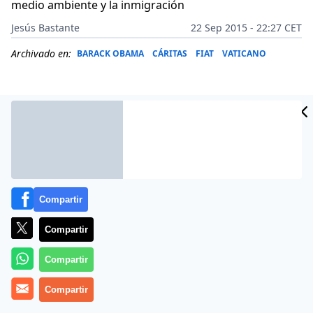
medio ambiente y la inmigración
Jesús Bastante
22 Sep 2015 - 22:27 CET
Archivado en:
BARACK OBAMA
CÁRITAS
FIAT
VATICANO
Compartir
Compartir
Compartir
(
Jesús Bastante
).- Bajo un fuerte viento, y contundentes
medidas de seguridad, el Papa
Compartir
Francisco aterrizó en
la base norteamericana de St. Andrews
, a bordo de