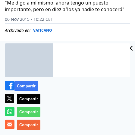
"Me digo a mí mismo: ahora tengo un puesto
importante, pero en diez años ya nadie te conocerá"
06 Nov 2015 - 10:22 CET
Archivado en:
VATICANO
Compartir
Compartir
Compartir
«La Iglesia debe hablar con la verdad y también con el
Compartir
testimonio: el testimonio de la pobreza.
Un creyente