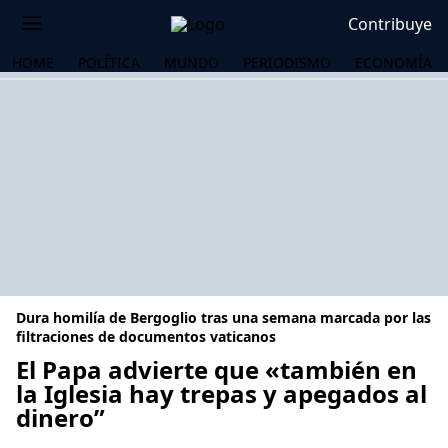
Contribuye
HOME
POLÍTICA
MUNDO
PERIODISMO
ECONOMÍA
Dura homilía de Bergoglio tras una semana marcada por las
filtraciones de documentos vaticanos
El Papa advierte que «también en
la Iglesia hay trepas y apegados al
OS
dinero”