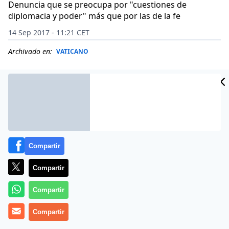
Denuncia que se preocupa por "cuestiones de
diplomacia y poder" más que por las de la fe
14 Sep 2017 - 11:21 CET
Archivado en:
VATICANO
Compartir
Compartir
Compartir
(
Cameron Doody
Compartir
).-
«¡No tenéis ni idea de esto!»
. El
cardenal Gerhard Müller se ha hecho eco de las