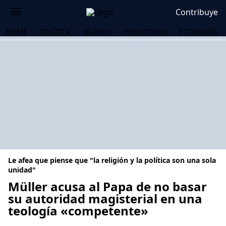
Contribuye
HOME
POLÍTICA
MUNDO
PERIODISMO
ECONOMÍA
Le afea que piense que "la religión y la política son una sola
unidad"
Müller acusa al Papa de no basar
su autoridad magisterial en una
OS
teología «competente»