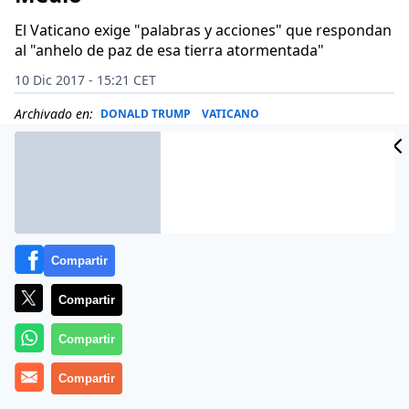
El Vaticano exige "palabras y acciones" que respondan
al "anhelo de paz de esa tierra atormentada"
10 Dic 2017 - 15:21 CET
Archivado en:
DONALD TRUMP
VATICANO
Compartir
Compartir
Compartir
Compartir
(
C. Doody/Agencias
).-
Llamada del Papa a la