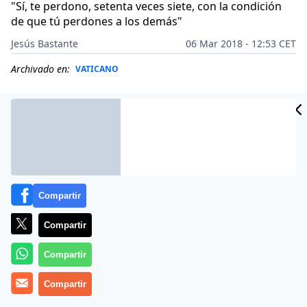
"Sí, te perdono, setenta veces siete, con la condición
de que tú perdones a los demás"
Jesús Bastante
06 Mar 2018 - 12:53 CET
Archivado en:
VATICANO
Compartir
Compartir
Compartir
(
J. B./Vatican News
Compartir
).- Perdonados que perdonan. El
Papa Francisco alentó a reconocer nuestros errores, y