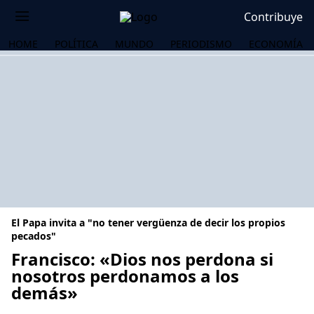
Contribuye
HOME
POLÍTICA
MUNDO
PERIODISMO
ECONOMÍA
El Papa invita a "no tener vergüenza de decir los propios
pecados"
Francisco: «Dios nos perdona si
nosotros perdonamos a los
OS
demás»