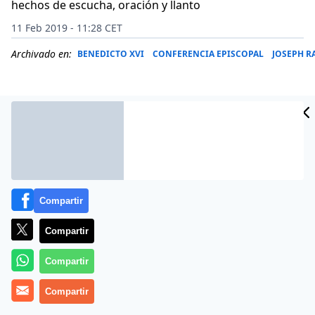
hechos de escucha, oración y llanto
11 Feb 2019 - 11:28 CET
Archivado en:
BENEDICTO XVI
CONFERENCIA EPISCOPAL
JOSEPH R
Compartir
Compartir
Compartir
(
Andrea Torniell
i, director de los
media
vaticanos).- Han
pasado seis años desde aquel relámpago en un cielo
Compartir
sereno, la
primera renuncia de un Papa por razones