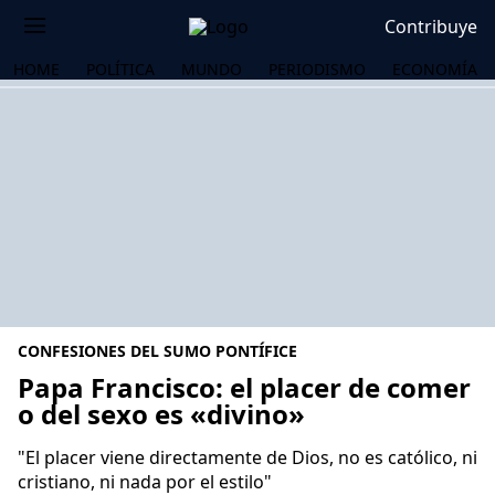
Contribuye
HOME
POLÍTICA
MUNDO
PERIODISMO
ECONOMÍA
CONFESIONES DEL SUMO PONTÍFICE
Papa Francisco: el placer de comer
o del sexo es «divino»
OS
"El placer viene directamente de Dios, no es católico, ni
cristiano, ni nada por el estilo"