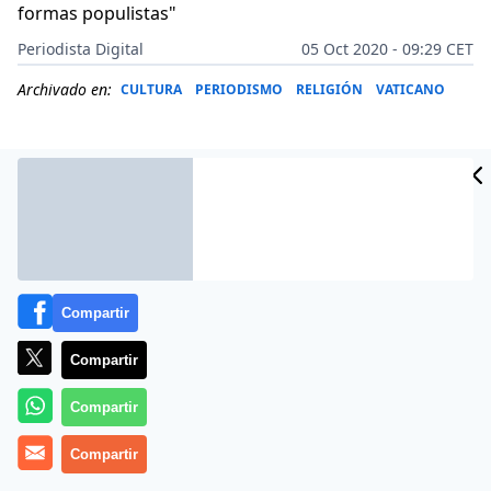
formas populistas"
Periodista Digital
05 Oct 2020 - 09:29 CET
Archivado en:
CULTURA
PERIODISMO
RELIGIÓN
VATICANO
Compartir
Compartir
Compartir
Después de casi ocho años de pontificado, el
papa
Compartir
Francisco
se moja y
apunta su posición política en
un mundo marcado por la crisis del coronavirus
en