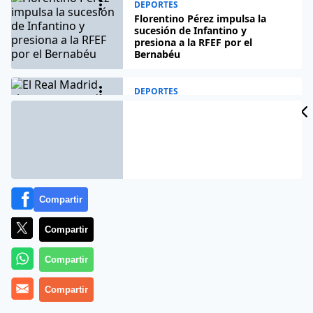
DEPORTES
Florentino Pérez impulsa la
sucesión de Infantino y
presiona a la RFEF por el
Bernabéu
DEPORTES
El Real Madrid cierra un acuerdo
con Vinicius y el crack renueva
por 25 millones
DEPORTES
La lucha por la final del Mundial
Compartir
2030 se intensifica con
Marruecos al acecho
Compartir
Compartir
DEPORTES
Rodri, el fichaje que reconfigura
el poder salarial del Real Madrid
Compartir