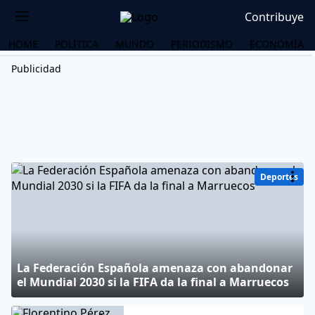
Contribuye
HOME
POLÍTICA
MUNDO
PERIODISMO
ECONOMÍA
Publicidad
Deportes
La Federación Española amenaza con abandonar
el Mundial 2030 si la FIFA da la final a Marruecos
OS