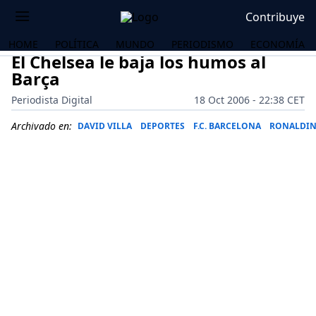
Contribuye
HOME
POLÍTICA
MUNDO
PERIODISMO
ECONOMÍA
El Chelsea le baja los humos al
Barça
Periodista Digital
18 Oct 2006 - 22:38 CET
Archivado en:
DAVID VILLA
DEPORTES
F.C. BARCELONA
RONALDI
OS