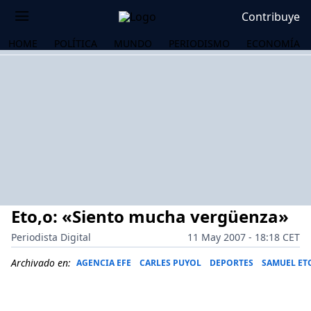
Contribuye
HOME
POLÍTICA
MUNDO
PERIODISMO
ECONOMÍA
Eto,o: «Siento mucha vergüenza»
Periodista Digital
11 May 2007 - 18:18 CET
Archivado en:
AGENCIA EFE
CARLES PUYOL
DEPORTES
SAMUEL ETO
OS