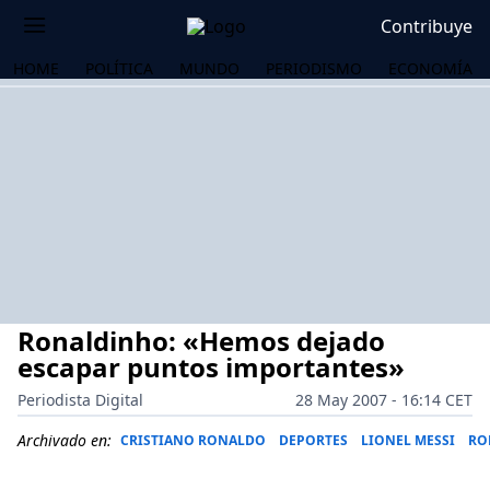
Contribuye
HOME
POLÍTICA
MUNDO
PERIODISMO
ECONOMÍA
Ronaldinho: «Hemos dejado
escapar puntos importantes»
Periodista Digital
28 May 2007 - 16:14 CET
OS
Archivado en:
CRISTIANO RONALDO
DEPORTES
LIONEL MESSI
RO