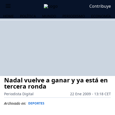
Contribuye
HOME
POLÍTICA
MUNDO
PERIODISMO
ECONOMÍA
Nadal vuelve a ganar y ya está en
tercera ronda
Periodista Digital
22 Ene 2009 - 13:18 CET
OS
Archivado en:
DEPORTES