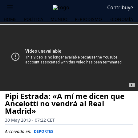
Contribuye
HOME
POLÍTICA
MUNDO
PERIODISMO
ECONOMÍA
Pipi Estrada: «A mí me dicen que
Ancelotti no vendrá al Real
Madrid»
30 May 2013 - 07:22 CET
OS
Archivado en:
DEPORTES