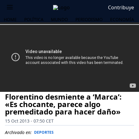
Contribuye
HOME
POLÍTICA
MUNDO
PERIODISMO
ECONOMÍA
Florentino desmiente a ‘Marca’:
«Es chocante, parece algo
premeditado para hacer daño»
15 Oct 2013 - 07:50 CET
OS
Archivado en:
DEPORTES