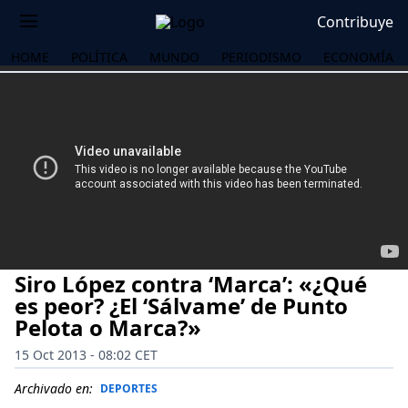
Contribuye
HOME
POLÍTICA
MUNDO
PERIODISMO
ECONOMÍA
Siro López contra ‘Marca’: «¿Qué
es peor? ¿El ‘Sálvame’ de Punto
Pelota o Marca?»
15 Oct 2013 - 08:02 CET
OS
Archivado en:
DEPORTES