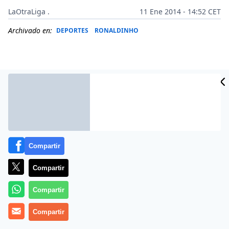
LaOtraLiga .
11 Ene 2014 - 14:52 CET
Archivado en:
DEPORTES
RONALDINHO
Compartir
Compartir
Compartir
Más información
Compartir