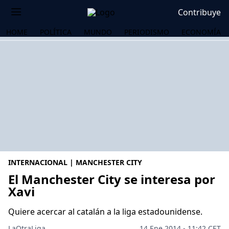
Contribuye
HOME
POLÍTICA
MUNDO
PERIODISMO
ECONOMÍA
INTERNACIONAL | MANCHESTER CITY
El Manchester City se interesa por
Xavi
OS
Quiere acercar al catalán a la liga estadounidense.
LaOtraLiga .
14 Ene 2014 - 11:42 CET