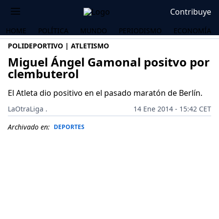
Contribuye
HOME
POLÍTICA
MUNDO
PERIODISMO
ECONOMÍA
POLIDEPORTIVO | ATLETISMO
Miguel Ángel Gamonal positvo por
clembuterol
El Atleta dio positivo en el pasado maratón de Berlín.
LaOtraLiga .
14 Ene 2014 - 15:42 CET
Archivado en:
DEPORTES
OS