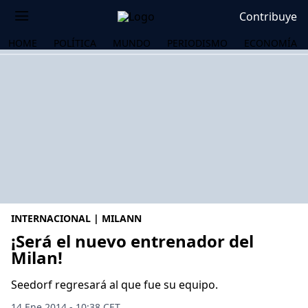
Contribuye
HOME
POLÍTICA
MUNDO
PERIODISMO
ECONOMÍA
INTERNACIONAL | MILANN
¡Será el nuevo entrenador del
Milan!
OS
Seedorf regresará al que fue su equipo.
14 Ene 2014 - 10:38 CET