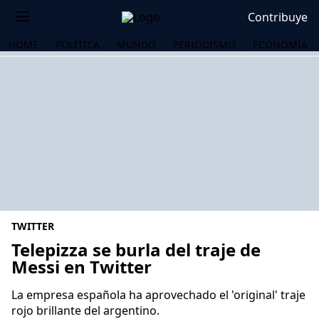
Contribuye
HOME
POLÍTICA
MUNDO
PERIODISMO
ECONOMÍA
TWITTER
Telepizza se burla del traje de
Messi en Twitter
OS
La empresa española ha aprovechado el 'original' traje
rojo brillante del argentino.