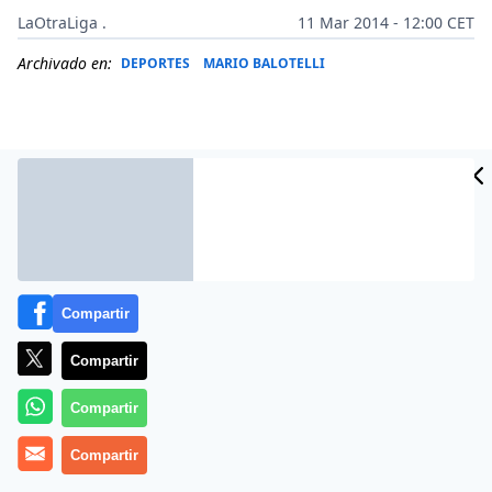
LaOtraLiga .
11 Mar 2014 - 12:00 CET
Archivado en:
DEPORTES
MARIO BALOTELLI
Compartir
Compartir
Más información
Compartir
Compartir