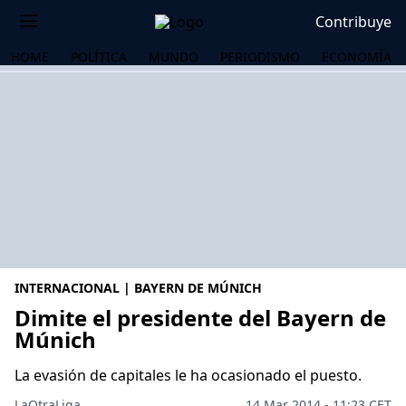
Contribuye
HOME
POLÍTICA
MUNDO
PERIODISMO
ECONOMÍA
INTERNACIONAL | BAYERN DE MÚNICH
Dimite el presidente del Bayern de
Múnich
OS
La evasión de capitales le ha ocasionado el puesto.
LaOtraLiga .
14 Mar 2014 - 11:23 CET