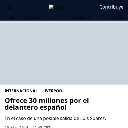
Contribuye
HOME
POLÍTICA
MUNDO
PERIODISMO
ECONOMÍA
INTERNACIONAL | LIVERPOOL
Ofrece 30 millones por el
delantero español
OS
En el caso de una posible salida de Luis Suárez.
19 Mar 2014 - 12:45 CET