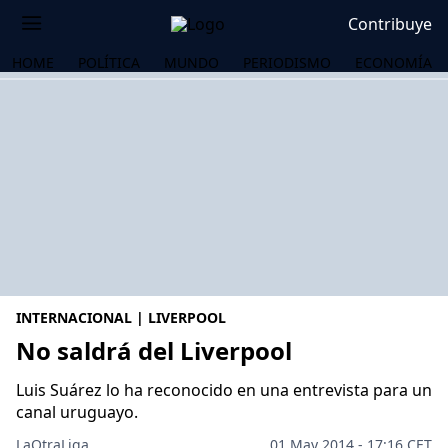
Contribuye
HOME
POLÍTICA
MUNDO
PERIODISMO
ECONOMÍA
INTERNACIONAL | LIVERPOOL
No saldrá del Liverpool
Luis Suárez lo ha reconocido en una entrevista para un
OS
canal uruguayo.
LaOtraLiga .
01 May 2014 - 17:16 CET