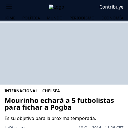
Contribuye
HOME
POLÍTICA
MUNDO
PERIODISMO
ECONOMÍA
INTERNACIONAL | CHELSEA
Mourinho echará a 5 futbolistas
para fichar a Pogba
OS
Es su objetivo para la próxima temporada.
LaOtraLiga .
10 Oct 2014 - 11:26 CET