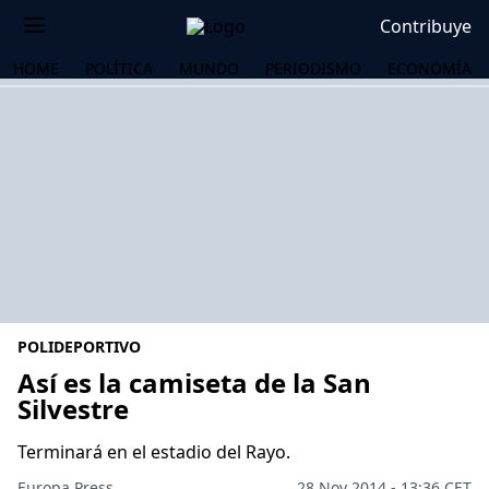
Contribuye
HOME
POLÍTICA
MUNDO
PERIODISMO
ECONOMÍA
POLIDEPORTIVO
Así es la camiseta de la San
Silvestre
OS
Terminará en el estadio del Rayo.
Europa Press.
28 Nov 2014 - 13:36 CET