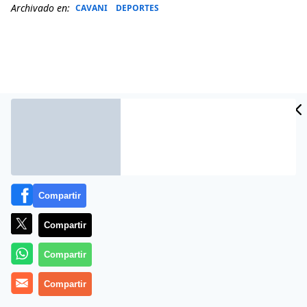
Archivado en:
CAVANI
DEPORTES
Compartir
Más información
Compartir
Compartir
Compartir