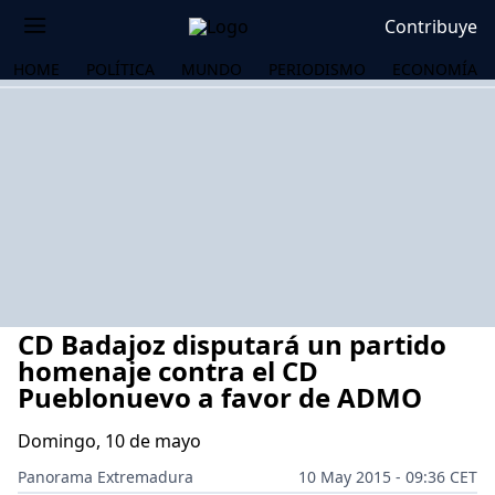
Contribuye
HOME
POLÍTICA
MUNDO
PERIODISMO
ECONOMÍA
CD Badajoz disputará un partido
homenaje contra el CD
Pueblonuevo a favor de ADMO
Domingo, 10 de mayo
OS
Panorama Extremadura
10 May 2015 - 09:36 CET