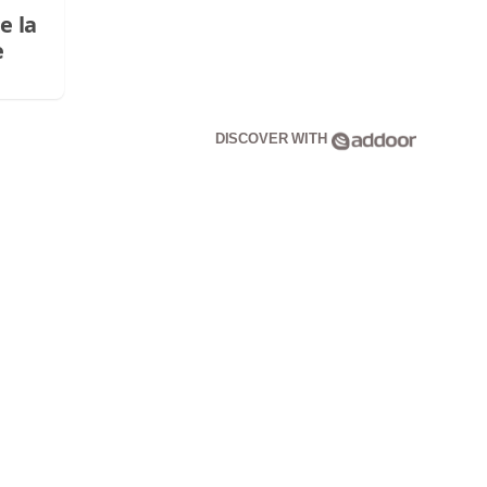
e la
e
DISCOVER WITH