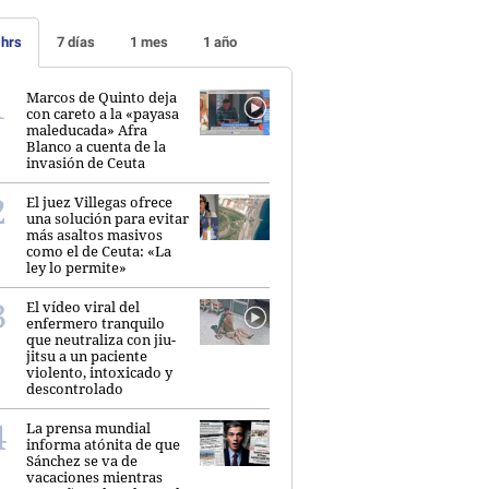
 hrs
7 días
1 mes
1 año
Marcos de Quinto deja
con careto a la «payasa
maleducada» Afra
Blanco a cuenta de la
invasión de Ceuta
El juez Villegas ofrece
una solución para evitar
más asaltos masivos
como el de Ceuta: «La
ley lo permite»
El vídeo viral del
enfermero tranquilo
que neutraliza con jiu-
jitsu a un paciente
violento, intoxicado y
descontrolado
La prensa mundial
informa atónita de que
Sánchez se va de
vacaciones mientras