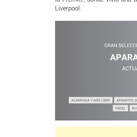
Liverpool.
GRAN SELECC
APARA
ACTU
ACAMPADA Y AIRE LIBRE
APARATOS D
PÁDEL
RU