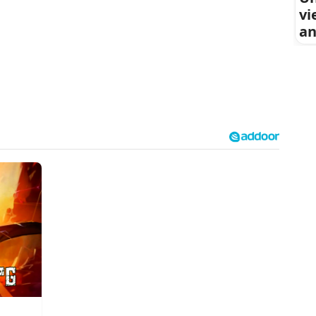
vi
an