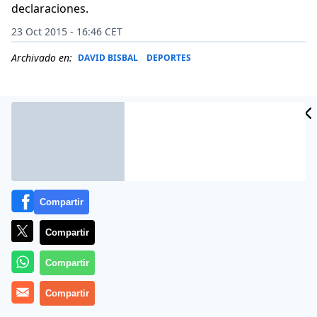
declaraciones.
23 Oct 2015 - 16:46 CET
Archivado en:
DAVID BISBAL
DEPORTES
Compartir
Compartir
Compartir
Julieta Ortiz, a sus 21 años, ha aparecido en la portada
Compartir
de la revista Interviú donde ha asegurado que
mantuvo relaciones con el cantante español.