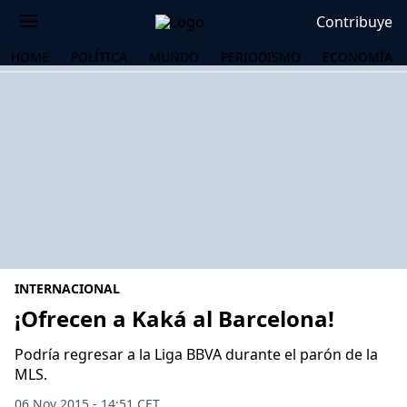
Contribuye
HOME
POLÍTICA
MUNDO
PERIODISMO
ECONOMÍA
INTERNACIONAL
¡Ofrecen a Kaká al Barcelona!
Podría regresar a la Liga BBVA durante el parón de la
OS
MLS.
06 Nov 2015 - 14:51 CET