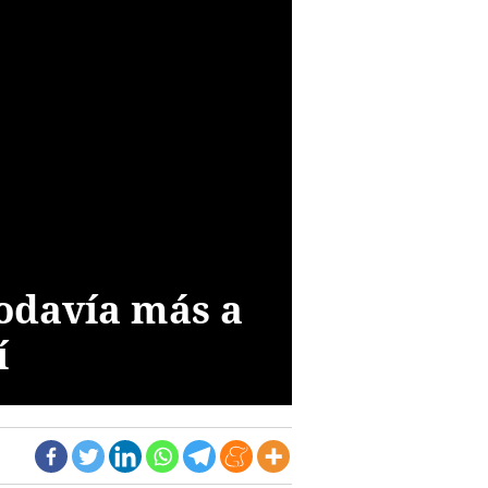
todavía más a
í