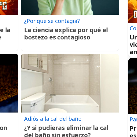
¿Por qué se contagia?
Co
e la
La ciencia explica por qué el
Un
e
bostezo es contagioso
vi
an
Adiós a la cal del baño
Pa
con
¿Y si pudieras eliminar la cal
Pr
del baño sin esfuerzo?
es