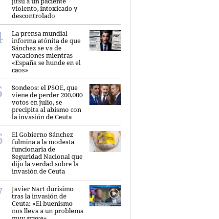
jitsu a un paciente
violento, intoxicado y
descontrolado
La prensa mundial
informa atónita de que
Sánchez se va de
vacaciones mientras
«España se hunde en el
caos»
Sondeos: el PSOE, que
viene de perder 200.000
votos en julio, se
precipita al abismo con
la invasión de Ceuta
El Gobierno Sánchez
fulmina a la modesta
funcionaria de
Seguridad Nacional que
dijo la verdad sobre la
invasión de Ceuta
Javier Nart durísimo
tras la invasión de
Ceuta: «El buenismo
nos lleva a un problema
muy grave»