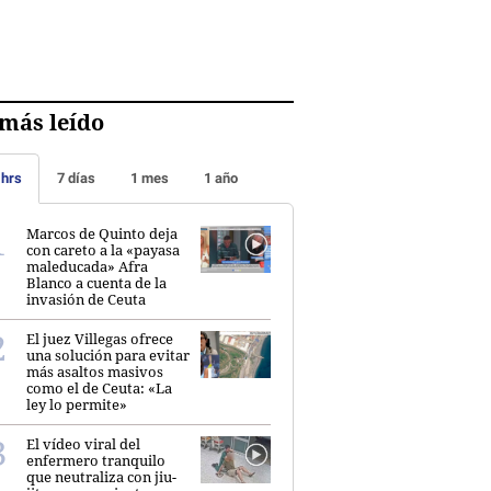
más leído
 hrs
7 días
1 mes
1 año
Marcos de Quinto deja
con careto a la «payasa
maleducada» Afra
Blanco a cuenta de la
invasión de Ceuta
El juez Villegas ofrece
una solución para evitar
más asaltos masivos
como el de Ceuta: «La
ley lo permite»
El vídeo viral del
enfermero tranquilo
que neutraliza con jiu-